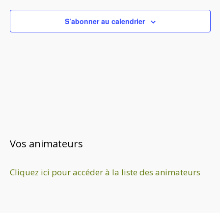
v
S’abonner au calendrier
u
e
s
É
v
è
n
e
Vos animateurs
m
e
Cliquez ici pour accéder à la liste des animateurs
n
t
s