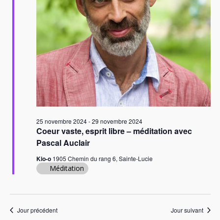
n
e
d
n
e
e
e
v
t
z
u
n
u
e
n
a
s
e
É
v
v
d
i
è
a
g
n
t
25 novembre 2024
-
29 novembre 2024
a
e
e
Coeur vaste, esprit libre – méditation avec
m
.
Pascal Auclair
t
e
i
Kio-o
1905 Chemin du rang 6, Sainte-Lucie
n
Méditation
o
t
n
d
Jour précédent
Jour suivant
e