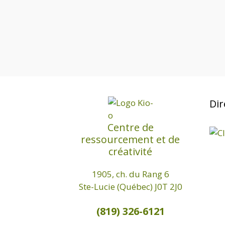
n
e
v
e
r
i
d
c
a
g
h
t
e
a
e
r
t
.
É
v
i
Dir
è
o
n
Centre de
e
ressourcement et de
n
m
créativité
d
e
n
1905, ch. du Rang 6
e
Ste-Lucie (Québec) J0T 2J0
t
v
s
(819) 326-6121
u
p
a