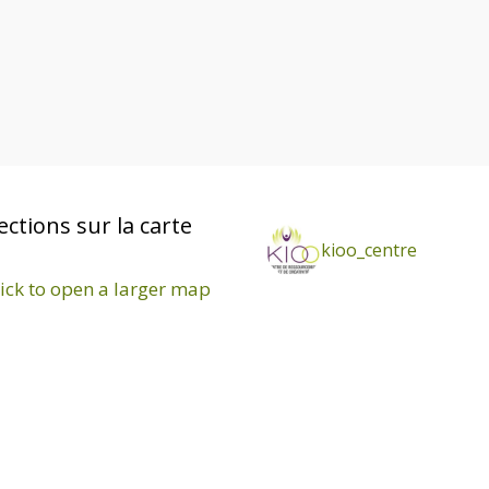
n
e
m
e
n
t
ections sur la carte
kioo_centre