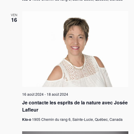
v
VEN
u
16
e
s
É
v
è
n
e
m
16 août 2024
-
18 août 2024
e
Je contacte les esprits de la nature avec Josée
n
Lafleur
t
Kio-o
1905 Chemin du rang 6, Sainte-Lucie, Québec, Canada
s