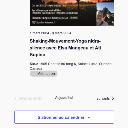
n
e
d
a
t
1 mars 2024
-
3 mars 2024
e
Shaking-Mouvement-Yoga nidra-
.
silence avec Elsa Mongeau et Ati
Supino
Kio-o
1905 Chemin du rang 6, Sainte-Lucie, Québec,
Canada
Méditation
Évènements
précédents
Aujourd’hui
Évènements
suivants
S’abonner au calendrier