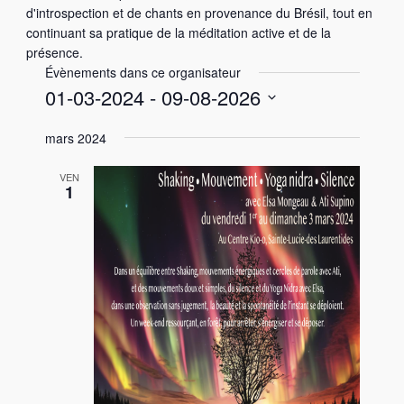
d'introspection et de chants en provenance du Brésil, tout en
continuant sa pratique de la méditation active et de la
présence.
Évènements dans ce organisateur
01-03-2024
 - 
09-08-2026
S
mars 2024
é
l
VEN
e
1
c
t
i
o
n
n
e
z
u