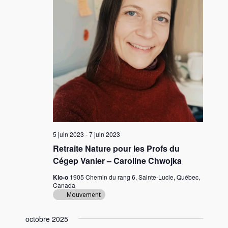
t
i
o
n
n
e
z
u
n
e
d
5 juin 2023
-
7 juin 2023
a
Retraite Nature pour les Profs du
t
Cégep Vanier – Caroline Chwojka
e
Kio-o
1905 Chemin du rang 6, Sainte-Lucie, Québec,
.
Canada
Mouvement
octobre 2025