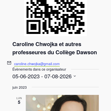
Caroline Chwojka et autres
professeures du Collège Dawson
E
caroline.chwojka@gmail.com
m
Évènements dans ce organisateur
a
05-06-2023
 - 
07-08-2026
i
S
l
juin 2023
é
l
LUN
e
5
c