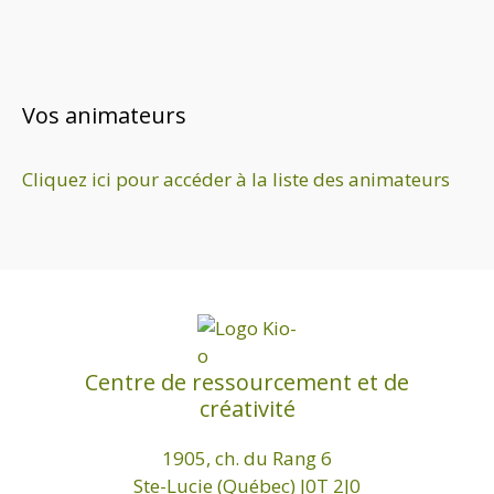
a
e
m
t
e
i
n
Vos animateurs
o
t
n
Cliquez ici pour accéder à la liste des animateurs
d
e
v
u
e
s
Centre de ressourcement et de
É
créativité
v
è
1905, ch. du Rang 6
n
Ste-Lucie (Québec) J0T 2J0