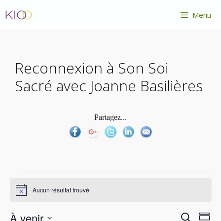
Aller
Menu
au
contenu
Reconnexion à Son Soi
Sacré avec Joanne Basilières
Partagez...
Évènements
Aucun résultat trouvé.
N
o
t
R
N
À venir
R
i