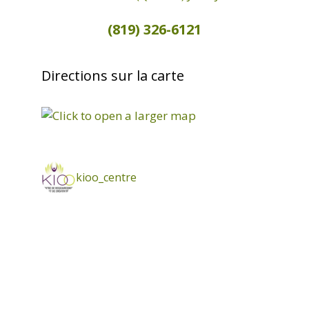
e
(819) 326-6121
m
e
Directions sur la carte
n
t
s
kioo_centre