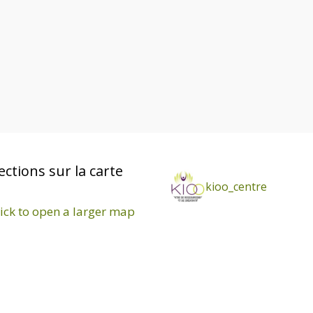
e
m
e
n
t
ections sur la carte
kioo_centre