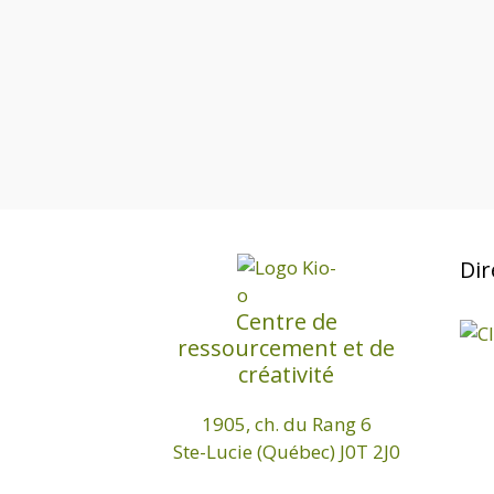
v
d
r
i
a
c
t
g
h
e
e
a
r
t
É
v
i
è
o
n
e
Dir
n
m
d
Centre de
e
ressourcement et de
n
e
créativité
t
v
s
1905, ch. du Rang 6
u
p
Ste-Lucie (Québec) J0T 2J0
a
e
r