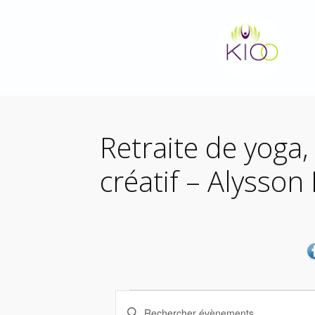
Aller
au
contenu
Retraite de yoga,
créatif – Alysso
Évènements
R
S