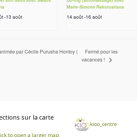
ha
Marie-Simone Rakotoarisoa
ût
-
13 août
14 août
-
16 août
ée par Cécile Purusha Hontoy (
Fermé pour les
vacances !
ections sur la carte
kioo_centre