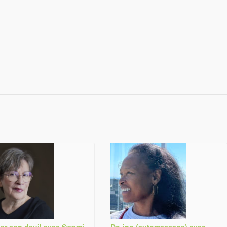
er son deuil avec Swami
Do-ing (automassage) avec