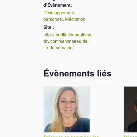
d’Évènement:
Développement
personnel
,
Méditation
Site :
http://meditationpaulbeau
dry.com/seminaires-de-
fin-de-semaine/
Évènements liés
Présence au coeur de l’été –
Dépos