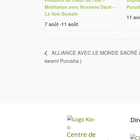
Méditation avec Roxanne Dault –
Purus
La Voie Boréale
11 ao
7 août
-
11 août
ALLIANCE AVEC LE MONDE SACRÉ anim
swami Purusha )
Dir
Centre de