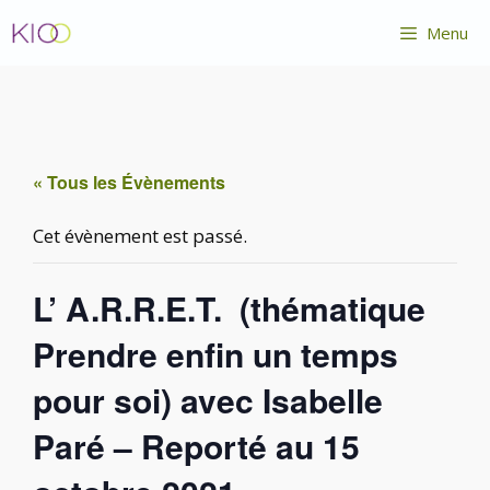
Aller
Menu
au
contenu
« Tous les Évènements
Cet évènement est passé.
L’ A.R.R.E.T. (thématique
Prendre enfin un temps
pour soi) avec Isabelle
Paré – Reporté au 15