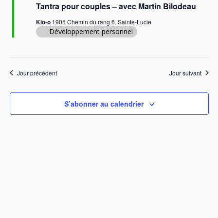
Tantra pour couples – avec Martin Bilodeau
v
Kio-o
1905 Chemin du rang 6, Sainte-Lucie
u
Développement personnel
e
s
É
Jour précédent
Jour suivant
v
è
S’abonner au calendrier
n
e
m
e
n
t
s