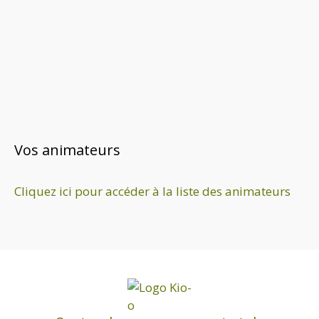
v
u
e
s
É
v
è
Vos animateurs
n
e
Cliquez ici pour accéder à la liste des animateurs
m
e
n
t
s