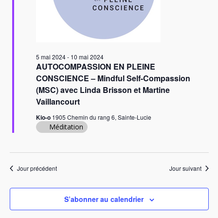
n
e
d
n
e
e
e
v
t
z
u
n
u
e
5 mai 2024
-
10 mai 2024
AUTOCOMPASSION EN PLEINE
n
a
s
CONSCIENCE – Mindful Self-Compassion
e
É
v
(MSC) avec Linda Brisson et Martine
v
d
i
Vaillancourt
è
a
g
n
t
Kio-o
1905 Chemin du rang 6, Sainte-Lucie
a
e
Méditation
e
m
.
t
e
i
n
Jour précédent
Jour suivant
o
t
n
S’abonner au calendrier
d
e