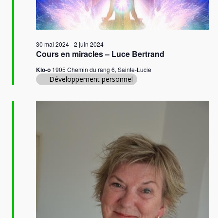
n
e
d
n
e
e
e
v
t
z
u
30 mai 2024
-
2 juin 2024
Cours en miracles – Luce Bertrand
n
u
e
n
a
s
Kio-o
1905 Chemin du rang 6, Sainte-Lucie
Développement personnel
e
É
v
v
d
i
è
a
g
n
t
a
e
e
m
.
t
e
i
n
o
t
n
d
e