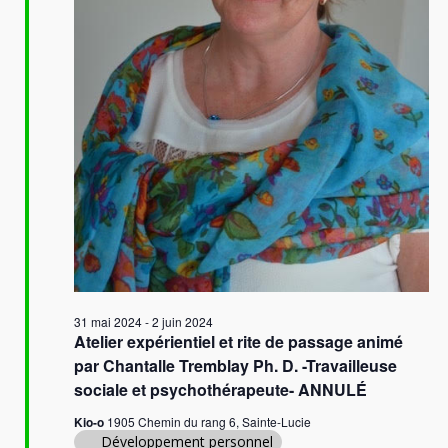
v
u
e
s
É
v
è
n
e
m
e
31 mai 2024
-
2 juin 2024
Atelier expérientiel et rite de passage animé
n
par Chantalle Tremblay Ph. D. -Travailleuse
t
sociale et psychothérapeute- ANNULÉ
s
Kio-o
1905 Chemin du rang 6, Sainte-Lucie
Développement personnel