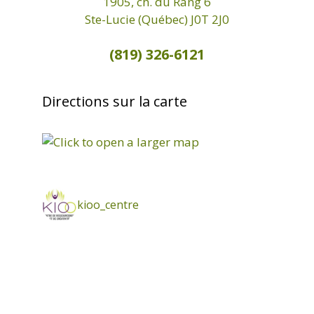
n
1905, ch. du Rang 6
t
Ste-Lucie (Québec) J0T 2J0
s
(819) 326-6121
Directions sur la carte
kioo_centre