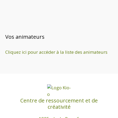
m
o
t
e
n
n
d
t
e
s
v
Vos animateurs
u
e
Cliquez ici pour accéder à la liste des animateurs
s
É
v
è
n
e
Centre de ressourcement et de
m
créativité
e