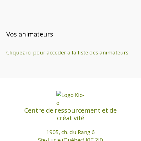
t
s
Vos animateurs
Cliquez ici pour accéder à la liste des animateurs
Centre de ressourcement et de
créativité
1905, ch. du Rang 6
Ste-Lucie (Québec) J0T 2J0