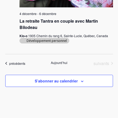
n
d
4 décembre
-
6 décembre
e
La retraite Tantra en couple avec Martin
v
Bilodeau
u
Kio-o
1905 Chemin du rang 6, Sainte-Lucie, Québec, Canada
Développement personnel
e
s
É
Évènements
Aujourd’hui
suivants
Évènements
précédents
v
è
S’abonner au calendrier
n
e
m
e
n