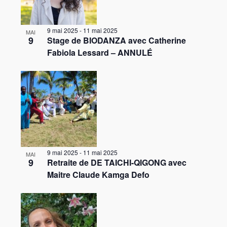
t
t
r
t
h
o
i
c
e
i
o
f
9 mai 2025
-
11 mai 2025
MAI
o
h
n
9
Stage de BIODANZA avec Catherine
e
n
e
d
Fabiola Lessard – ANNULÉ
v
n
e
e
e
e
v
t
z
u
n
n
l
e
t
a
a
s
s
d
É
v
i
v
a
i
è
t
n
9 mai 2025
-
11 mai 2025
MAI
g
n
e
9
Retraite de DE TAICHI-QIGONG avec
P
a
e
Maitre Claude Kamga Defo
h
m
t
o
e
i
n
t
o
t