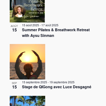
t
s
15 août 2025
-
17 août 2025
AOÛT
15
Summer Pilates & Breathwork Retreat
with Aysu Sinman
15 septembre 2025
-
19 septembre 2025
SEP
15
Stage de QIGong avec Luce Desgagné