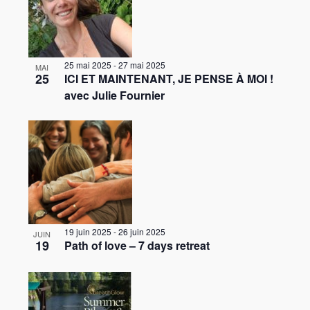
o
n
V
d
i
e
e
25 mai 2025
-
27 mai 2025
MAI
v
25
ICI ET MAINTENANT, JE PENSE À MOI !
w
u
avec Julie Fournier
e
s
É
v
è
n
19 juin 2025
-
26 juin 2025
JUIN
e
19
Path of love – 7 days retreat
m
e
n