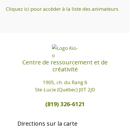
t
o
e
i
Cliquez ici pour accéder à la liste des animateurs
n
t
o
t
o
n
V
d
i
e
e
v
w
u
Centre de ressourcement et de
créativité
e
s
1905, ch. du Rang 6
É
Ste-Lucie (Québec) J0T 2J0
v
(819) 326-6121
è
n
e
Directions sur la carte