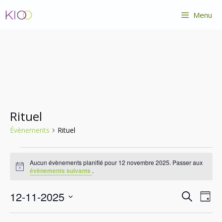
Aller
Menu
au
contenu
Rituel
Évènements
Rituel
Évènements
Aucun évènements planifié pour 12 novembre 2025. Passer aux
for
N
évènements suivants
.
o
12
t
R
N
12-11-2025
i
novembre
R
J
c
a
e
e
S
e
2025
o
v
c