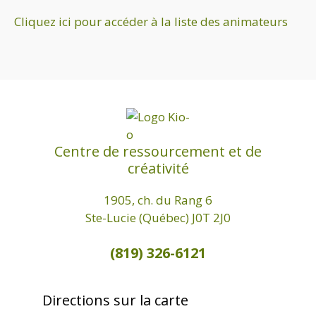
m
.
t
e
Cliquez ici pour accéder à la liste des animateurs
i
n
o
t
n
d
e
v
Centre de ressourcement et de
u
créativité
e
s
1905, ch. du Rang 6
É
Ste-Lucie (Québec) J0T 2J0
v
(819) 326-6121
è
n
Directions sur la carte
e