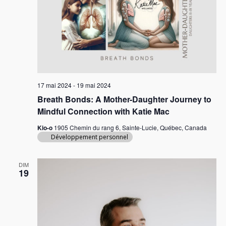
v
u
e
s
É
17 mai 2024
-
19 mai 2024
v
Breath Bonds: A Mother-Daughter Journey to
è
Mindful Connection with Katie Mac
n
Kio-o
1905 Chemin du rang 6, Sainte-Lucie, Québec, Canada
e
Développement personnel
m
e
DIM
19
n
t
s