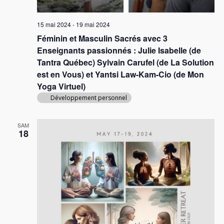
n
e
d
n
e
15 mai 2024
-
19 mai 2024
e
e
v
Féminin et Masculin Sacrés avec 3
t
z
u
Enseignants passionnés : Julie Isabelle (de
n
u
e
Tantra Québec) Sylvain Carufel (de La Solution
n
a
s
est en Vous) et Yantsi Law-Kam-Cio (de Mon
e
É
v
Yoga Virtuel)
v
d
Développement personnel
i
è
a
g
n
t
SAM
a
e
18
e
m
.
t
e
i
n
o
t
n
d
e