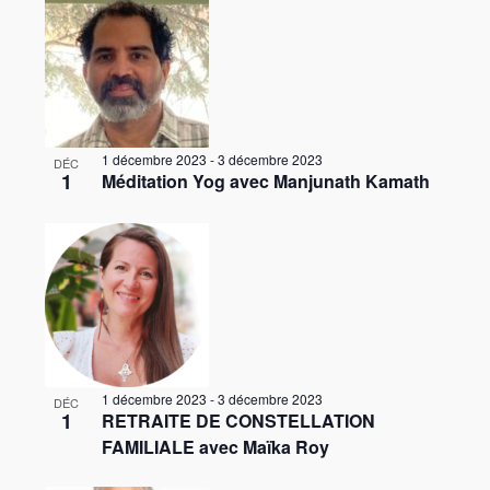
e
n
e
d
v
n
e
e
e
e
v
t
z
u
n
n
l
e
t
a
a
s
1 décembre 2023
-
3 décembre 2023
DÉC
s
1
d
Méditation Yog avec Manjunath Kamath
É
v
i
v
a
i
è
t
n
g
n
e
P
a
e
h
m
t
o
e
i
n
t
o
t
1 décembre 2023
-
3 décembre 2023
o
DÉC
n
1
RETRAITE DE CONSTELLATION
V
FAMILIALE avec Maïka Roy
d
i
e