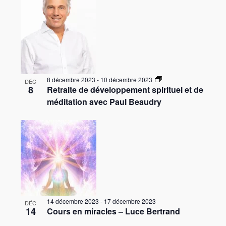
e
v
w
u
e
s
É
8 décembre 2023
-
10 décembre 2023
DÉC
v
8
Retraite de développement spirituel et de
méditation avec Paul Beaudry
è
n
e
m
e
n
t
14 décembre 2023
-
17 décembre 2023
DÉC
s
14
Cours en miracles – Luce Bertrand