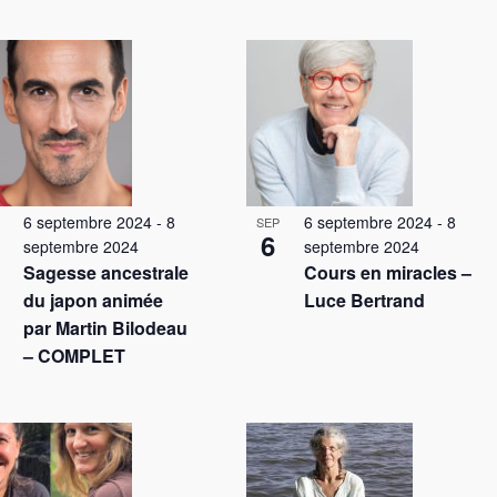
a
t
i
o
n
d
e
v
u
6 septembre 2024
-
8
6 septembre 2024
-
8
SEP
e
6
septembre 2024
septembre 2024
s
Sagesse ancestrale
Cours en miracles –
É
du japon animée
Luce Bertrand
v
par Martin Bilodeau
è
– COMPLET
n
e
m
e
n