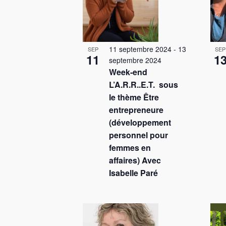
s
a
r
i
t
É
n
v
i
è
11 septembre 2024
-
13
P
SEP
SEP
11
1
o
n
septembre 2024
h
Week-end
e
n
L’A.R.R..E.T. sous
m
o
d
le thème Être
e
t
entrepreneure
n
e
(développement
o
t
v
personnel pour
s
V
femmes en
u
p
i
affaires) Avec
a
e
Isabelle Paré
r
e
s
m
w
o
É
t
v
-