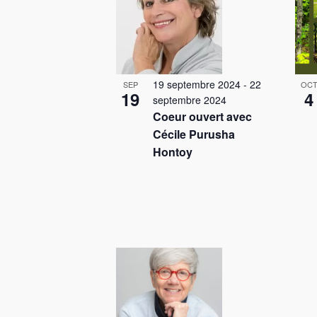
c
è
l
n
é
e
.
19 septembre 2024
-
22
SEP
OC
m
19
4
septembre 2024
Coeur ouvert avec
e
Cécile Purusha
n
Hontoy
t
s