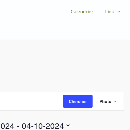
Calendrier
Lieu
N
Chercher
Photo
a
v
i
g
2024
 - 
04-10-2024