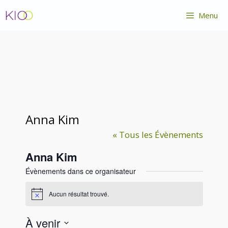
Aller
Menu
au
contenu
Anna Kim
« Tous les Évènements
Anna Kim
Évènements dans ce organisateur
Aucun résultat trouvé.
N
o
t
À venir
i