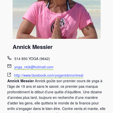
Annick Messier
T
514 850.YOGA (9642)
é
E
yoga_nick@hotmail.com
l
m
S
é
http://www.facebook.com/yoganickmontreal
a
i
p
Annick Messier
Annick goûte son premier cours de yoga à
i
t
h
l’âge de 19 ans et sans le savoir, ce premier pas marqua
l
e
o
profondément le début d’une quête d’équilibre. Une dizaine
w
n
d’années plus tard, toujours en recherche d’une manière
e
e
d’aider les gens, elle quittera le monde de la finance pour
b
enfin s’engager dans le bien-être. Contre vents et marée, elle