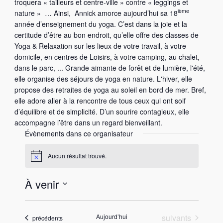
troquera « tailleurs et centre-ville » contre « leggings et
ième
nature » … Ainsi, Annick amorce aujourd’hui sa 18
année d’enseignement du yoga. C’est dans la joie et la
certitude d’être au bon endroit, qu’elle offre des classes de
Yoga & Relaxation sur les lieux de votre travail, à votre
domicile, en centres de Loisirs, à votre camping, au chalet,
dans le parc, ... Grande aimante de forêt et de lumière, l'été,
elle organise des séjours de yoga en nature. L'hiver, elle
propose des retraites de yoga au soleil en bord de mer. Bref,
elle adore aller à la rencontre de tous ceux qui ont soif
d’équilibre et de simplicité. D’un sourire contagieux, elle
accompagne l’être dans un regard bienveillant.
Évènements dans ce organisateur
Aucun résultat trouvé.
N
o
t
À venir
i
c
S
e
é
Évènements
Aujourd’hui
suivants
Évènements
précédents
l