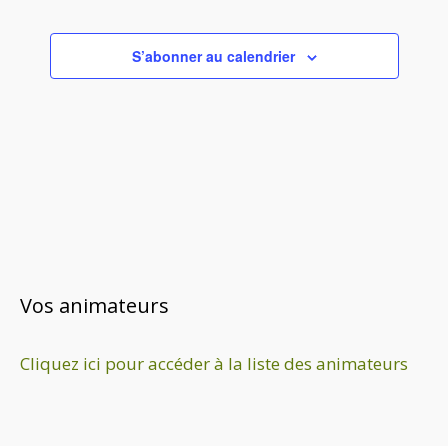
e
c
S’abonner au calendrier
t
i
o
n
n
e
z
u
n
e
Vos animateurs
d
a
Cliquez ici pour accéder à la liste des animateurs
t
e
.