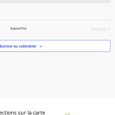
Évènements
Aujourd’hui
suivants
abonner au calendrier
ections sur la carte