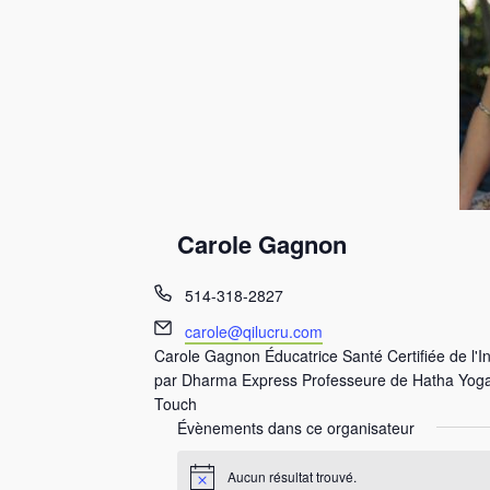
Carole Gagnon
T
514-318-2827
é
E
carole@qilucru.com
l
m
Carole Gagnon Éducatrice Santé Certifiée de l'Ins
é
a
par Dharma Express Professeure de Hatha Yoga C
p
i
Touch
h
l
Évènements dans ce organisateur
o
n
Aucun résultat trouvé.
e
N