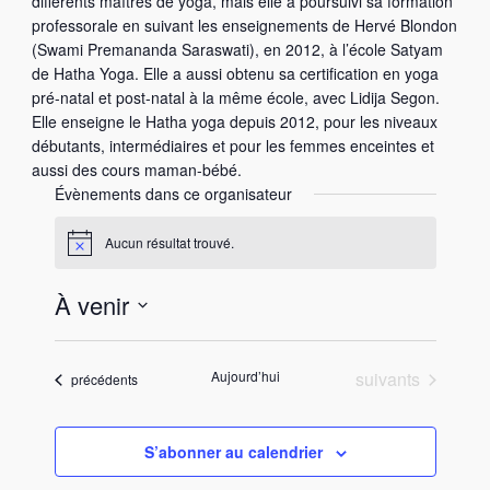
différents maîtres de yoga, mais elle a poursuivi sa formation
professorale en suivant les enseignements de Hervé Blondon
(Swami Premananda Saraswati), en 2012, à l’école Satyam
de Hatha Yoga. Elle a aussi obtenu sa certification en yoga
pré-natal et post-natal à la même école, avec Lidija Segon.
Elle enseigne le Hatha yoga depuis 2012, pour les niveaux
débutants, intermédiaires et pour les femmes enceintes et
aussi des cours maman-bébé.
Évènements dans ce organisateur
Aucun résultat trouvé.
N
o
t
À venir
i
c
S
e
é
Évènements
Aujourd’hui
suivants
Évènements
précédents
l
e
c
S’abonner au calendrier
t