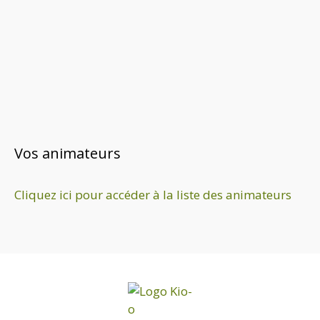
i
o
n
n
e
z
u
n
e
Vos animateurs
d
a
Cliquez ici pour accéder à la liste des animateurs
t
e
.