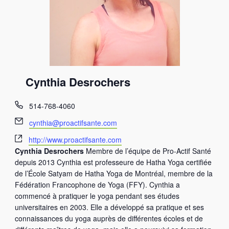
Cynthia Desrochers
T
514-768-4060
é
E
cynthia@proactifsante.com
l
m
S
é
http://www.proactifsante.com
a
i
p
Cynthia Desrochers
Membre de l’équipe de Pro-Actif Santé
i
t
h
depuis 2013 Cynthia est professeure de Hatha Yoga certifiée
l
e
o
de l’École Satyam de Hatha Yoga de Montréal, membre de la
w
n
Fédération Francophone de Yoga (FFY). Cynthia a
e
e
commencé à pratiquer le yoga pendant ses études
b
universitaires en 2003. Elle a développé sa pratique et ses
connaissances du yoga auprès de différentes écoles et de