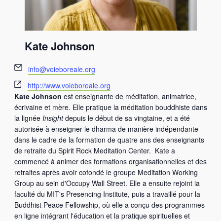
Kate Johnson
E
info@voieboreale.org
m
S
http://www.voieboreale.org
a
i
Kate Johnson
est enseignante de méditation, animatrice,
i
t
écrivaine et mère. Elle pratique la méditation bouddhiste dans
l
e
la lignée
Insight
depuis le début de sa vingtaine, et a été
w
autorisée à enseigner le dharma de manière indépendante
e
dans le cadre de la formation de quatre ans des enseignants
b
de retraite du Spirit Rock Meditation Center. Kate a
commencé à animer des formations organisationnelles et des
retraites après avoir cofondé le groupe Meditation Working
Group au sein d'Occupy Wall Street. Elle a ensuite rejoint la
faculté du MIT's Presencing Institute, puis a travaillé pour la
Buddhist Peace Fellowship, où elle a conçu des programmes
en ligne intégrant l'éducation et la pratique spirituelles et