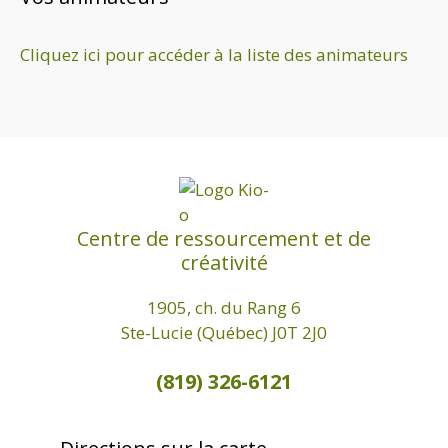
d
a
Cliquez ici pour accéder à la liste des animateurs
t
e
.
Centre de ressourcement et de
créativité
1905, ch. du Rang 6
Ste-Lucie (Québec) J0T 2J0
(819) 326-6121