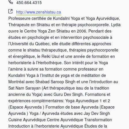
T
450.664.4315
é
S
http://www.zenshiatsu.ca
l
i
Professeure certifiée de Kundalini Yoga et Yoga Ayurvédique,
é
t
Thérapeute en Shiatsu et en thérapie psychocorporelle. Lydia
p
e
ouvre le Centre Yoga Zen Shiatsu en 2006. Pendant des
h
w
études en psychologie et en intervention psychosociale à
o
e
l’Université du Québec, elle étudie différentes approches
n
b
comme le shiatsu thérapeutique, thérapies psychocorporelle
e
et énergétique, le Reiki Usui et une année de formation en
herboristerie à l’Herbothèque. Son intérêt pour le Yoga
l’amène à suivre sa formation comme professeur en
Kundalini Yoga à l’Institut de yoga et de méditation de
Montréal avec Shabad Saroop Singh et une l’introduction au
Sat Nam Sarayan (Art thérapeutique issu de la tradition
ancienne du Yoga) avec Guru Dev Singh. Formations et
expériences complémentaires: Yoga Ayurvedique 1 et 2
(Espace Ayurveda ) Formation de base Ayurveda (Espace
Ayurveda ) Yoga / Ayurveda études avec Jay Dev Singh
Cuisine Ayurvédique Centre Ayurvédique Transformation
Introduction à l’herboristerie Ayurvédique Études de la