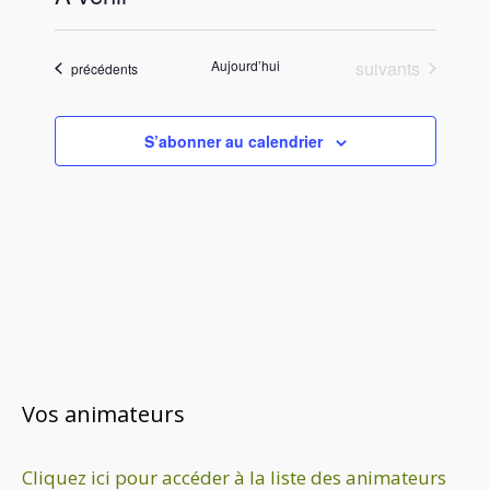
c
S
e
é
Évènements
Aujourd’hui
suivants
Évènements
précédents
l
e
c
S’abonner au calendrier
t
i
o
n
n
e
z
u
n
e
Vos animateurs
d
a
Cliquez ici pour accéder à la liste des animateurs
t