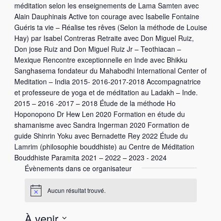
méditation selon les enseignements de Lama Samten avec
Alain Dauphinais Active ton courage avec Isabelle Fontaine
Guéris ta vie – Réalise tes rêves (Selon la méthode de Louise
Hay) par Isabel Contreras Retraite avec Don Miguel Ruiz,
Don jose Ruiz and Don Miguel Ruiz Jr – Teothiacan –
Mexique Rencontre exceptionnelle en Inde avec Bhikku
Sanghasema fondateur du Mahabodhi International Center of
Meditation – India 2015- 2016-2017-2018 Accompagnatrice
et professeure de yoga et de méditation au Ladakh – Inde.
2015 – 2016 -2017 – 2018 Étude de la méthode Ho
Hoponopono Dr Hew Len 2020 Formation en étude du
shamanisme avec Sandra Ingerman 2020 Formation de
guide Shinrin Yoku avec Bernadette Rey 2022 Étude du
Lamrim (philosophie bouddhiste) au Centre de Méditation
Bouddhiste Paramita 2021 – 2022 – 2023 - 2024
Évènements dans ce organisateur
Aucun résultat trouvé.
N
o
t
À venir
i