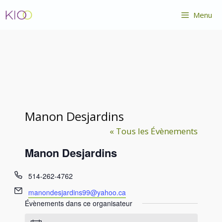
Aller
Menu
au
contenu
Manon Desjardins
« Tous les Évènements
Manon Desjardins
T
514-262-4762
é
E
manondesjardins99@yahoo.ca
l
m
Évènements dans ce organisateur
é
a
p