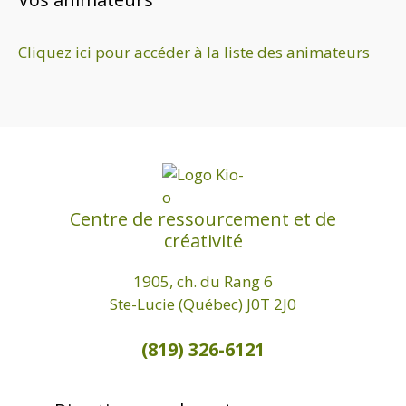
d
a
Cliquez ici pour accéder à la liste des animateurs
t
e
.
Centre de ressourcement et de
créativité
1905, ch. du Rang 6
Ste-Lucie (Québec) J0T 2J0
(819) 326-6121