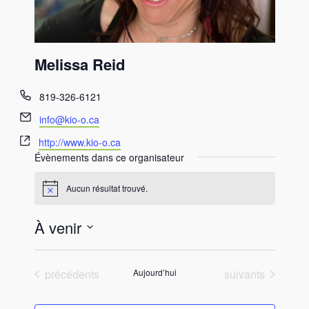
Melissa Reid
T
819-326-6121
é
E
info@kio-o.ca
l
m
S
é
http://www.kio-o.ca
a
i
p
Évènements dans ce organisateur
i
t
h
l
e
o
Aucun résultat trouvé.
N
w
n
o
e
e
t
À venir
i
b
c
S
e
é
Évènements
Évènements
précédents
Aujourd’hui
suivants
l
e