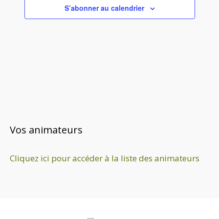
c
S’abonner au calendrier
t
i
o
n
n
e
z
u
n
e
Vos animateurs
d
a
Cliquez ici pour accéder à la liste des animateurs
t
e
.