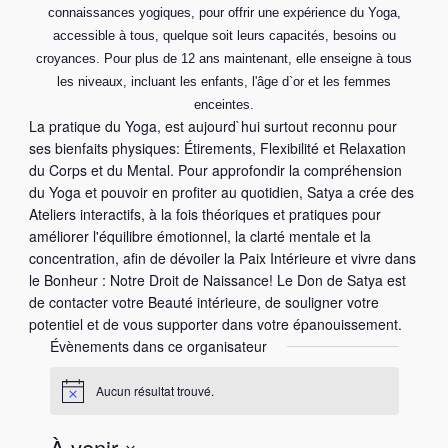
connaissances yogiques, pour offrir une expérience du Yoga,
accessible à tous, quelque soit leurs capacités, besoins ou
croyances. Pour plus de 12 ans maintenant, elle enseigne à tous
les niveaux, incluant les enfants, l'âge d`or et les femmes
enceintes.
La pratique du Yoga, est aujourd`hui surtout reconnu pour
ses bienfaits physiques: Étirements, Flexibilité et Relaxation
du Corps et du Mental. Pour approfondir la compréhension
du Yoga et pouvoir en profiter au quotidien, Satya a crée des
Ateliers interactifs, à la fois théoriques et pratiques pour
améliorer l'équilibre émotionnel, la clarté mentale et la
concentration, afin de dévoiler la Paix Intérieure et vivre dans
le Bonheur : Notre Droit de Naissance! Le Don de Satya est
de contacter votre Beauté intérieure, de souligner votre
potentiel et de vous supporter dans votre épanouissement.
Évènements dans ce organisateur
Aucun résultat trouvé.
N
o
t
À venir
i