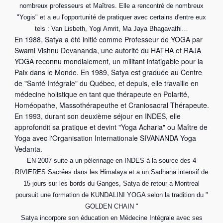
n
nombreux professeurs et Maîtres. Elle a rencontré de nombreux
e
"Yogis" et a eu l'opportunité de pratiquer avec certains d'entre eux
tels : Van Lisbeth, Yogi Amrit, Ma Jaya Bhagavathi…
En 1988, Satya a été initié comme Professeur de YOGA par
Swami Vishnu Devananda, une autorité du HATHA et RAJA
YOGA reconnu mondialement, un militant infatigable pour la
Paix dans le Monde. En 1989, Satya est graduée au Centre
de "Santé Intégrale" du Québec, et depuis, elle travaille en
médecine holistique en tant que thérapeute en Polarité,
Homéopathe, Massothérapeuthe et Craniosacral Thérapeute.
En 1993, durant son deuxième séjour en INDES, elle
approfondit sa pratique et devint "Yoga Acharia" ou Maître de
Yoga avec l'Organisation Internationale SIVANANDA Yoga
Vedanta.
EN 2007 suite a un pèlerinage en INDES à la source des 4
RIVIERES Sacrées dans les Himalaya et a un Sadhana intensif de
15 jours sur les bords du Ganges, Satya de retour a Montreal
poursuit une formation de KUNDALINI YOGA selon la tradition du "
GOLDEN CHAIN "
Satya incorpore son éducation en Médecine Intégrale avec ses