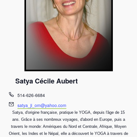
Satya Cécile Aubert
T
514-626-6684
é
E
satya_ji_om@yahoo.com
l
m
Satya, d'origine française, pratique le YOGA, depuis l'âge de 15
é
a
ans. Grâce à ses nombreux voyages, d'abord en Europe, puis a
p
i
travers le monde: Amériques du Nord et Centrale, Afrique, Moyen
h
l
Orient, les Indes et le Népal, elle a découvert le YOGA à travers de
o