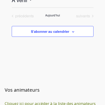
c
S
e
é
Évènements
Évènements
précédents
Aujourd’hui
suivants
l
e
c
S’abonner au calendrier
t
i
o
n
n
e
z
u
n
e
Vos animateurs
d
a
Cliquez ici pour accéder à la liste des animateurs