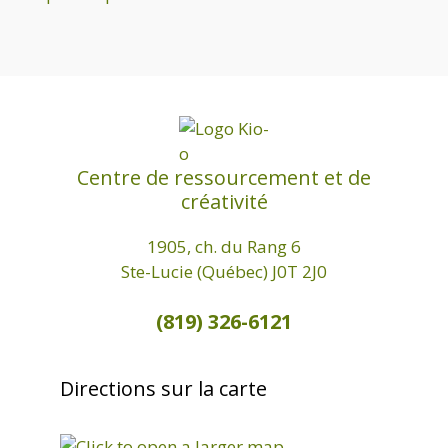
t
e
.
Centre de ressourcement et de
créativité
1905, ch. du Rang 6
Ste-Lucie (Québec) J0T 2J0
(819) 326-6121
Directions sur la carte