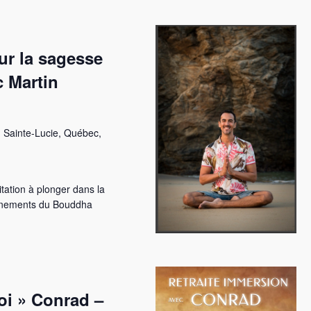
t
ur la sagesse
 Martin
 Sainte-Lucie, Québec,
itation à plonger dans la
ignements du Bouddha
oi » Conrad –