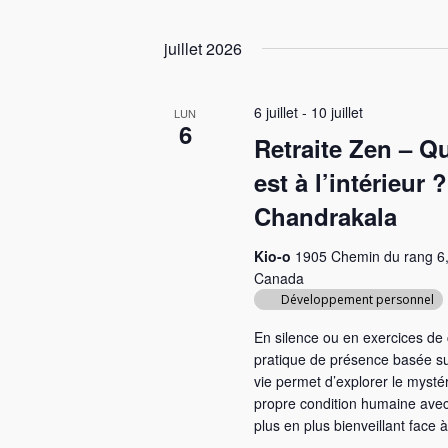
S
r
e
é
m
juillet 2026
r
l
o
e
c
t
6 juillet
-
10 juillet
c
LUN
-
6
h
t
Retraite Zen – Qu
c
e
i
l
est à l’intérieur 
o
é
e
Chandrakala
n
.
t
n
R
Kio-o
1905 Chemin du rang 6,
e
e
n
Canada
z
c
Développement personnel
a
u
h
En silence ou en exercices de
n
e
v
pratique de présence basée su
e
r
i
vie permet d’explorer le mysté
d
c
propre condition humaine avec
a
g
h
plus en plus bienveillant face à
t
e