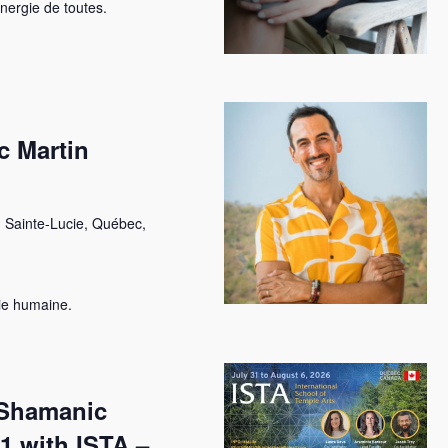
énergie de toutes.
c Martin
 Sainte-Lucie, Québec,
vie humaine.
 Shamanic
 1 with ISTA –