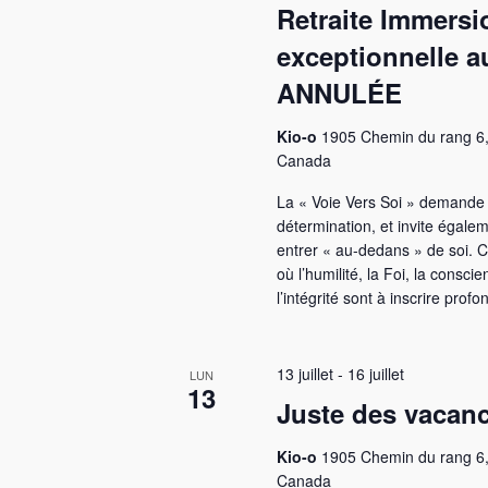
Retraite Immersi
c
è
exceptionnelle 
l
n
é
ANNULÉE
e
.
Kio-o
1905 Chemin du rang 6,
m
Canada
e
La « Voie Vers Soi » demande 
n
détermination, et invite égale
entrer « au-dedans » de soi. C
t
où l’humilité, la Foi, la consci
l’intégrité sont à inscrire prof
s
13 juillet
-
16 juillet
LUN
13
Juste des vacanc
Kio-o
1905 Chemin du rang 6,
Canada