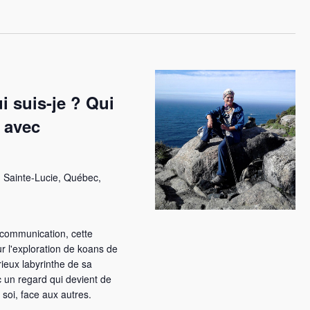
a
t
i
o
n
d
i suis-je ? Qui
e
v
? avec
u
e
s
 Sainte-Lucie, Québec,
É
v
è
n
 communication, cette
e
r l'exploration de koans de
rieux labyrinthe de sa
m
 un regard qui devient de
e
 soi, face aux autres.
n