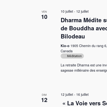
a
e
r
t
.
É
10 juillet
-
12 juillet
VEN
10
v
i
Dharma Médite s
è
de Bouddha avec
o
n
e
Bilodeau
n
m
d
Kio-o
1905 Chemin du rang 6,
e
Canada
n
e
Méditation
t
v
s
La retraite Dharma est une inv
u
p
sagesse millénaire des ense
a
e
r
s
m
o
12 juillet
-
16 juillet
DIM
É
12
t
« La Voie vers S
v
-