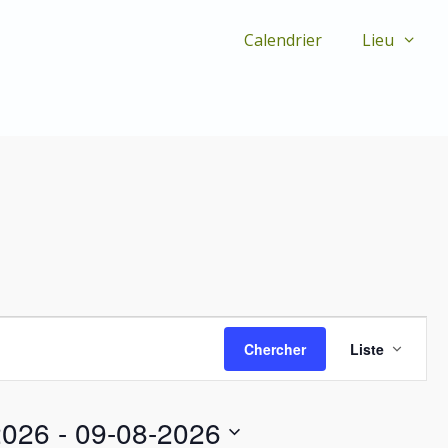
Calendrier
Lieu
N
Chercher
Liste
a
v
i
g
2026
 - 
09-08-2026