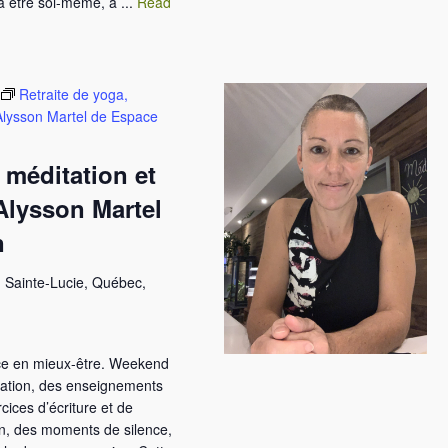
à être soi-même, à ...
Read
Retraite de yoga,
– Alysson Martel de Espace
 méditation et
 Alysson Martel
n
 Sainte-Lucie, Québec,
ce en mieux-être. Weekend
tation, des enseignements
cices d’écriture et de
ion, des moments de silence,