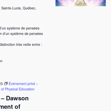
 Sainte-Lucie, Québec,
n d’un système de pensées
ion d’un système de pensées
istinction très nette entre :
on
23
Événement privé –
of Physical Education
 – Dawson
ment of