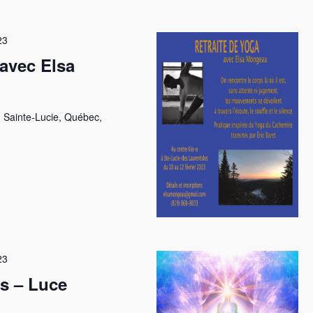
t
23
 avec Elsa
 Sainte-Lucie, Québec,
23
s – Luce