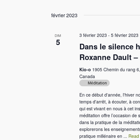
S
r
e
é
m
février 2023
r
l
o
e
c
t
3 février 2023
-
5 février 2023
c
DIM
-
5
h
t
Dans le silence h
c
e
i
l
Roxanne Dault – 
o
é
e
n
.
Kio-o
1905 Chemin du rang 6,
t
n
R
Canada
e
e
Méditation
n
z
c
En ce début d'année, l'hiver 
a
u
h
temps d'arrêt, à écouter, à con
n
e
v
qui est vivant en nous à cet ins
e
r
méditation offre l’occasion d
i
d
dans la pratique de la méditat
c
explorerons les enseignement
a
g
h
pratique millénaire en ...
Read
t
e