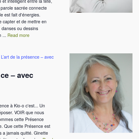
et intelligent entre la tête,
a parole sacrée connecte
e est fait d'énergies.
 capter et de mettre en
n danses ou dessins
 ...
Read more
L’art de la présence – avec
nce – avec
ence à Kio-o c'est... Un
déposer. VOIR que nous
ommes cette Présence
e. Que cette Présence est
 a jamais quitté. Ginette