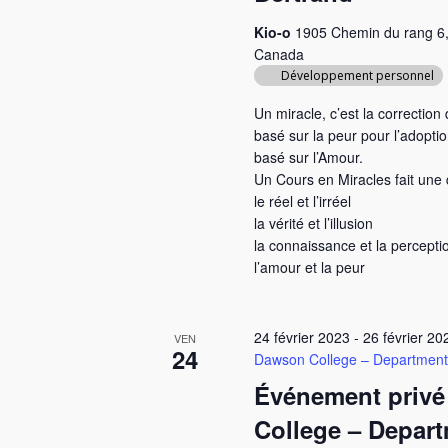
c
è
Kio-o
1905 Chemin du rang 6,
l
Canada
n
é
Développement personnel
e
.
Un miracle, c’est la correctio
m
basé sur la peur pour l’adopt
basé sur l’Amour.
e
Un Cours en Miracles fait une d
le réel et l’irréel
n
la vérité et l’illusion
t
la connaissance et la percepti
l’amour et la peur
s
24 février 2023
-
26 février 20
VEN
24
Dawson College – Department 
Événement privé
College – Depart