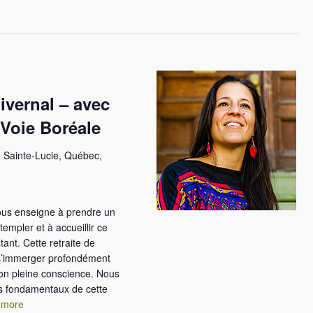
a
t
i
o
n
d
ivernal – avec
e
v
Voie Boréale
u
e
 Sainte-Lucie, Québec,
s
É
v
nous enseigne à prendre un
è
templer et à accueillir ce
n
tant. Cette retraite de
e
e s’immerger profondément
m
ion pleine conscience. Nous
e
s fondamentaux de cette
n
 more