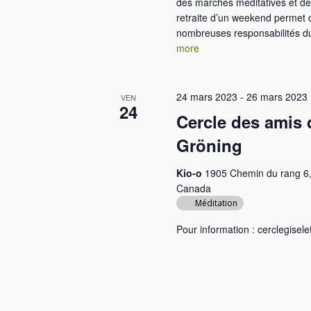
des marches méditatives et de
retraite d’un weekend permet 
nombreuses responsabilités du 
more
24 mars 2023
-
26 mars 2023
VEN
24
Cercle des amis
Gröning
Kio-o
1905 Chemin du rang 6,
Canada
Méditation
Pour information : cerclegis