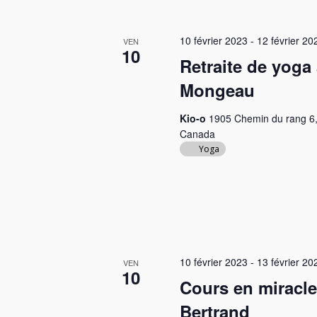
a
e
r
t
.
É
10 février 2023
-
12 février 20
VEN
v
10
i
Retraite de yoga
è
o
n
Mongeau
e
n
Kio-o
1905 Chemin du rang 6,
m
d
Canada
e
Yoga
n
e
t
v
s
u
p
a
e
r
s
m
10 février 2023
-
13 février 20
VEN
10
o
Cours en miracle
É
t
Bertrand
v
-