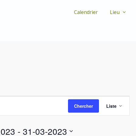
Calendrier
Lieu
N
Chercher
Liste
a
v
i
g
2023
 - 
31-03-2023