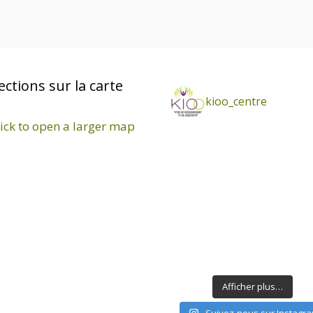
ections sur la carte
kioo_centre
Afficher plus…
Suivez-nous sur Instagr