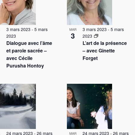
t
3 mars 2023
-
5 mars
3 mars 2023
-
5 mars
R
MAR
3
2023
2023
Dialogue avec l’âme
L’art de la présence
et parole sacrée –
– avec Ginette
avec Cécile
Forget
Purusha Hontoy
24 mars 2023
-
26 mars
24 mars 2023
-
26 mars
R
MAR