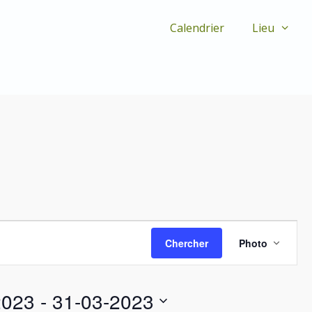
Calendrier
Lieu
N
Chercher
Photo
a
v
i
g
2023
 - 
31-03-2023