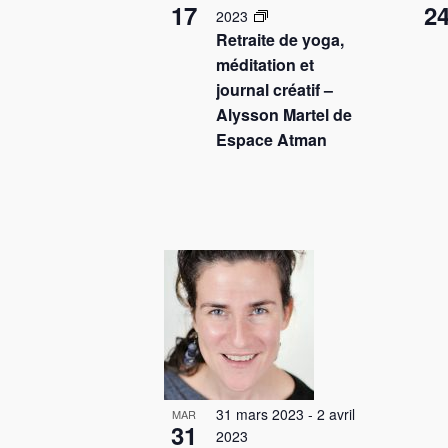
17
2
2023
c
è
Retraite de yoga,
l
n
méditation et
é
journal créatif –
e
.
Alysson Martel de
m
Espace Atman
e
n
t
s
31 mars 2023
-
2 avril
MAR
31
2023