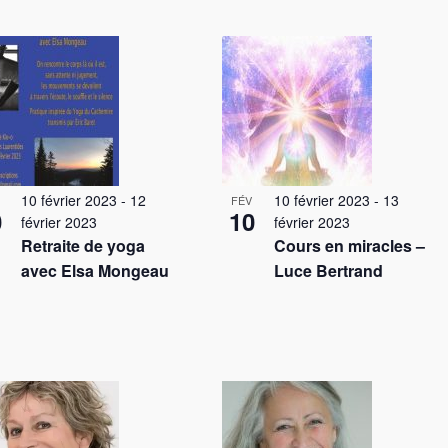
a
t
i
o
n
d
e
v
u
10 février 2023
-
12
10 février 2023
-
13
FÉV
e
0
10
février 2023
février 2023
s
Retraite de yoga
Cours en miracles –
É
avec Elsa Mongeau
Luce Bertrand
v
è
n
e
m
e
n