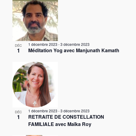
e
n
e
d
v
n
e
e
e
e
v
t
z
u
n
n
l
e
t
a
a
s
1 décembre 2023
-
3 décembre 2023
DÉC
s
1
d
Méditation Yog avec Manjunath Kamath
É
v
i
v
a
i
è
t
n
g
n
e
P
a
e
h
m
t
o
e
i
n
t
o
t
1 décembre 2023
-
3 décembre 2023
o
DÉC
n
1
RETRAITE DE CONSTELLATION
V
FAMILIALE avec Maïka Roy
d
i
e