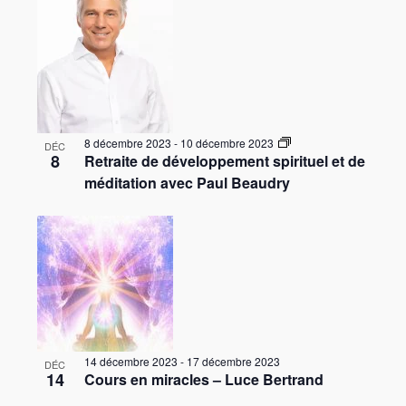
e
v
w
u
e
s
É
8 décembre 2023
-
10 décembre 2023
DÉC
v
8
Retraite de développement spirituel et de
méditation avec Paul Beaudry
è
n
e
m
e
n
t
14 décembre 2023
-
17 décembre 2023
DÉC
s
14
Cours en miracles – Luce Bertrand