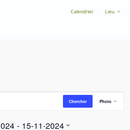
Calendrier
Lieu
N
Chercher
Photo
a
v
i
g
2024
 - 
15-11-2024