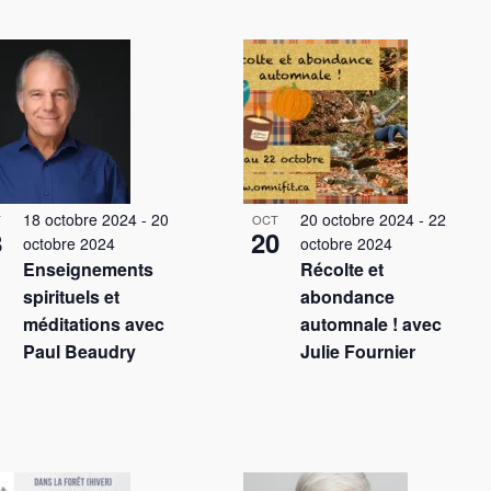
a
t
i
o
n
d
e
v
u
18 octobre 2024
-
20
20 octobre 2024
-
22
T
OCT
e
8
20
octobre 2024
octobre 2024
s
Enseignements
Récolte et
É
spirituels et
abondance
v
méditations avec
automnale ! avec
è
Paul Beaudry
Julie Fournier
n
e
m
e
n