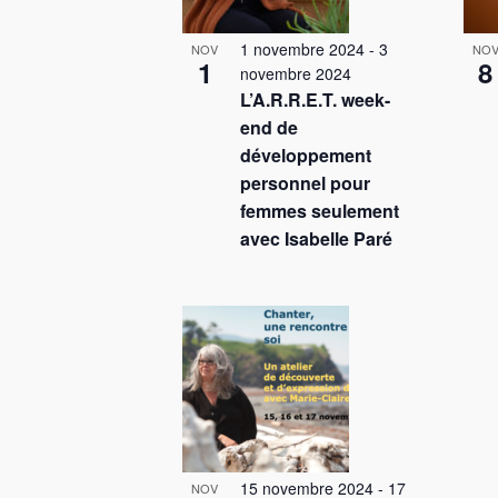
c
è
1 novembre 2024
-
3
l
NOV
NO
1
8
n
novembre 2024
é
L’A.R.R.E.T. week-
e
.
end de
m
développement
personnel pour
e
femmes seulement
n
avec Isabelle Paré
t
s
15 novembre 2024
-
17
NOV