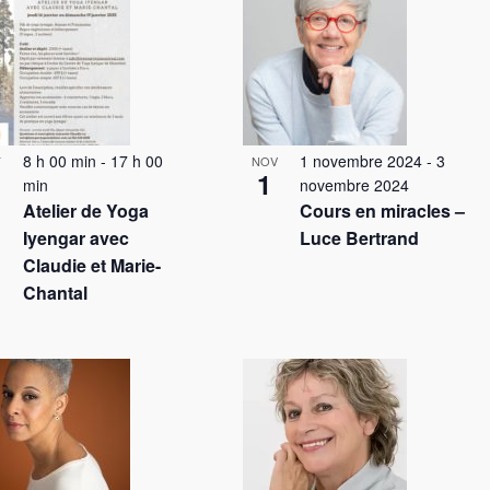
t
8 h 00 min
-
17 h 00
1 novembre 2024
-
3
T
NOV
1
1
min
novembre 2024
Atelier de Yoga
Cours en miracles –
Iyengar avec
Luce Bertrand
Claudie et Marie-
Chantal