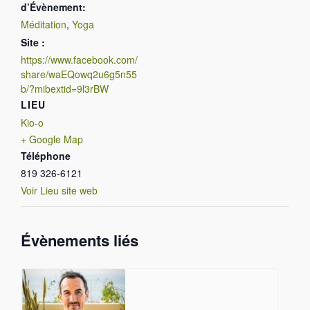
d’Évènement:
Méditation
,
Yoga
Site :
https://www.facebook.com/
share/waEQowq2u6g5n55
b/?mibextid=9l3rBW
LIEU
Kio-o
+ Google Map
Téléphone
819 326-6121
Voir Lieu site web
Évènements liés