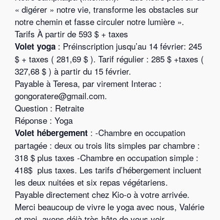
« digérer » notre vie, transforme les obstacles sur
notre chemin et fasse circuler notre lumière ».
Tarifs À partir de 593 $ + taxes
: Préinscription jusqu’au 14 février: 245
Volet yoga
$ + taxes ( 281,69 $ ). Tarif régulier : 285 $ +taxes (
327,68 $ ) à partir du 15 février.
Payable à Teresa, par virement Interac :
gongoratere@gmail.com
.
Question : Retraite
Réponse : Yoga
: -Chambre en occupation
Volet hébergement
partagée : deux ou trois lits simples par chambre :
318 $ plus taxes -Chambre en occupation simple :
418$ plus taxes. Les tarifs d’hébergement incluent
les deux nuitées et six repas végétariens.
Payable directement chez Kio-o à votre arrivée.
Merci beaucoup de vivre le yoga avec nous, Valérie
et moi, avons déjà très hâte de vous voir.